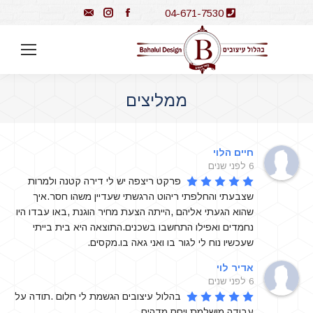
Instagram
Mail
Facebook
04-671-7530
ממליצים
You are here:
חיים הלוי
6 לפני שנים
פרקט ריצפה יש לי דירה קטנה ולמרות 
שצבעתי והחלפתי ריהוט הרגשתי שעדיין משהו חסר.איך 
שהוא הגעתי אליהם ,הייתה הצעת מחיר הוגנת ,באו עבדו היו 
נחמדים ואפילו התחשבו בשכנים.התוצאה היא בית בייתי 
שעכשיו נוח לי לגור בו ואני גאה בו.מקסים.
אדיר לוי
6 לפני שנים
בהלול עיצובים הגשמת לי חלום .תודה על 
עבודה מושלמת ויחס מדהים.