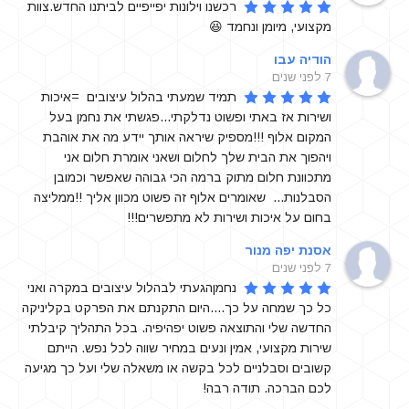
רכשנו וילונות יפייפיים לביתנו החדש.צוות 
מקצועי, מיומן ונחמד 😆
הודיה עבו
7 לפני שנים
תמיד שמעתי בהלול עיצובים  =איכות 
ושירות אז באתי ופשוט נדלקתי...פגשתי את נחמן בעל 
המקום אלוף !!!מספיק שיראה אותך יידע מה את אוהבת 
ויהפוך את הבית שלך לחלום ושאני אומרת חלום אני 
מתכוונת חלום מתוק ברמה הכי גבוהה שאפשר וכמובן 
הסבלנות...  שאומרים אלוף זה פשוט מכוון אליך !!ממליצה 
בחום על איכות ושירות לא מתפשרים!!!
אסנת יפה מנור
7 לפני שנים
נחמןהגעתי לבהלול עיצובים במקרה ואני 
כל כך שמחה על כך....היום התקנתם את הפרקט בקליניקה 
החדשה שלי והתוצאה פשוט יפהיפיה. בכל התהליך קיבלתי 
שירות מקצועי, אמין ונעים במחיר שווה לכל נפש. הייתם 
קשובים וסבלניים לכל בקשה או משאלה שלי ועל כך מגיעה 
לכם הברכה. תודה רבה!