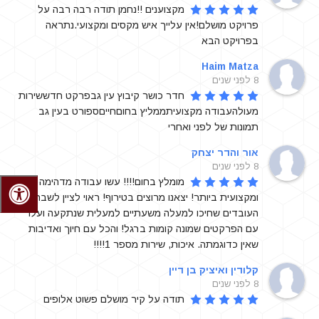
מקצוענים !!נחמן תודה רבה רבה על 
פרויקט מושלם!אין עלייך איש מקסים ומקצועי.נתראה 
בפרויקט הבא
Haim Matza
8 לפני שנים
חדר כושר קיבוץ עין גבפרקט חדששירות 
מעולהעבודה מקצועיתממליץ בחוםחייםספורט בעין גב 
תמונות של לפני ואחרי
אור והדר יצחק
8 לפני שנים
מומלץ בחום!!!! עשו עבודה מדהימה 
ומקצועית ביותר! יצאנו מרוצים בטירוף! ראוי לציין לשבח את 
העובדים שחיכו למעלה משעתיים למעלית שנתקעה ועלו 
עם הפרקטים שמונה קומות ברגל! והכל עם חיוך ואדיבות 
שאין כדוגמתה. איכות, שירות מספר 1!!!!
קלודין ואיציק בן דיין
8 לפני שנים
תודה על קיר מושלם פשוט אלופים