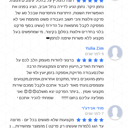
רוצה להמליץ על בהלול עיצובים והמנהל 
נחמן היקר. נחמן הגיע לדירה בתל אביב, הציג בפנינו את 
האפשרויות השונות, היתרונות והחסרונות שבכל סוג של 
פרקט ווילונות והכי חשוב העבודה פשוט מהממת ואני לא 
מפסיקה לקבל מחמאות על הדירה! (עשינו בסוף פרקט 
בלגי בחדרים ווילונות בסלון) בקיצור, מי שמחפשים בעל 
מקצוע ללא פשרות שיפנה לנחמן👑
Yulia Zim
6 לפני שנים
ברצוני להודות מעומק הלב לכם על 
השירות האדיב,הייעוץ התורם והמקצועיות הרבה 
שלכםעבודה מדויקת,אספקה בזמן,יועץ ולווי של 
נחמן-מהטובים ביותר,מתקנים אחראים,אמינים,מקצועים 
ומנומסים.נהנתי מאוד לעבוד אתכם ולקבל ממכם שירות 
מקצועי ואמין . ,ביותר.הפרקט יצא מושלם😍😍😍 ואני 
ממליצה עליכם בחום !!!!!!       שמחתי להכיר אתכם י
מוזי אנידג'ר
7 לפני שנים
מקצועות שלא פוגשים בכל יום - מרוצה 
עד הגג (למרות שעשינו רק פרקט ) מהמוצר ומהשירות... נ 