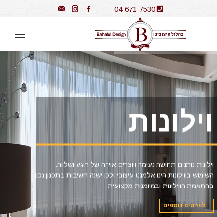
Instagram
Mail
Facebook
04-671-7530
וילונות
וילונות נותנים תחושה נעימה ויוצרים אוירה של רוגע ושלווה.
השימוש בווילונות הינו אלמנט עיצובי ולכן ישנה חשיבות בתכנון נכון
בהתאמת הווילונות ובמיומנות מקצועית
לפרטים נוספים